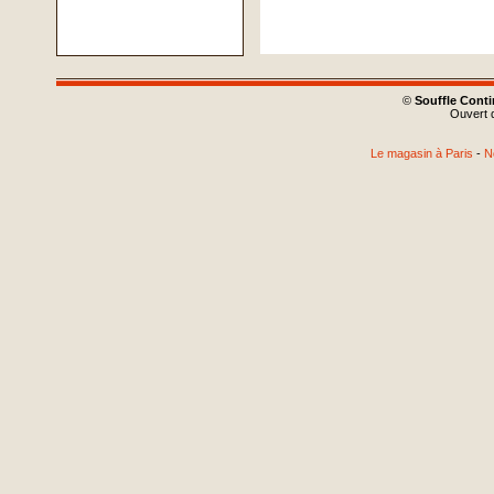
©
Souffle Cont
Ouvert d
Le magasin à Paris
-
N