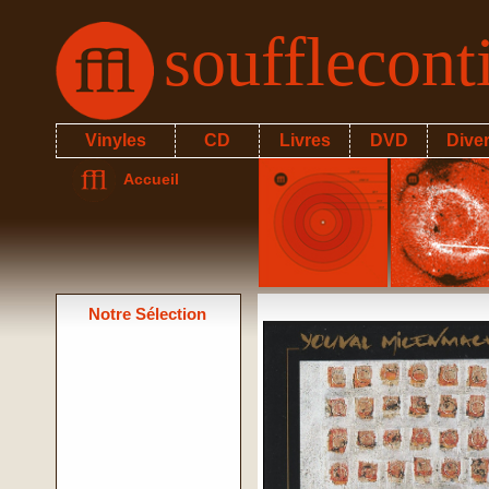
soufflecon
Vinyles
CD
Livres
DVD
Dive
Accueil
Notre Sélection