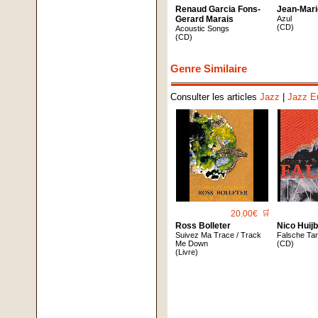
Renaud Garcia Fons-
Jean-Mar
Gerard Marais
Azul
(CD)
Acoustic Songs
(CD)
Genre Similaire
Consulter les articles
Jazz
|
Jazz E
20.00€
🛒
Ross Bolleter
Nico Huij
Suivez Ma Trace / Track
Falsche Ta
Me Down
(CD)
(Livre)