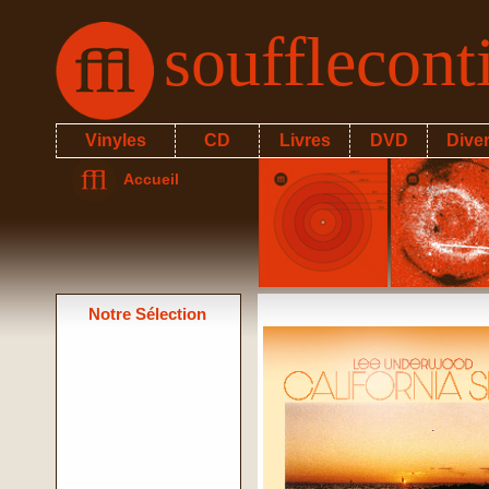
soufflecon
Vinyles
CD
Livres
DVD
Dive
Accueil
Notre Sélection