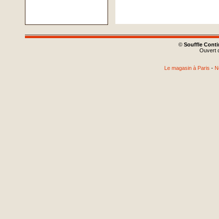
©
Souffle Cont
Ouvert d
Le magasin à Paris
-
N