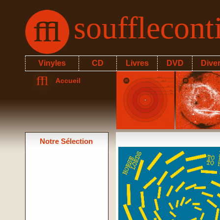
soufflecon
Vinyles
CD
Livres
DVD
Dive
Accueil
Notre Sélection