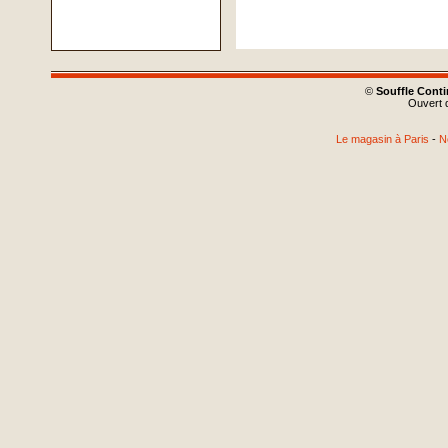
©
Souffle Cont
Ouvert d
Le magasin à Paris
-
N