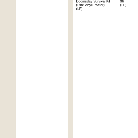
Doomsday Survival Kit
96
(Pink Vinyl+Poster)
(LP)
(LP)