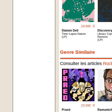
24.90€
🛒
Diatom Deli
Discover
Time~Lapse Nature
Library Co
(LP)
Remove
(LP)
Genre Similaire
Consulter les articles
Roc
23.50€
🛒
Praed
Ramuntch