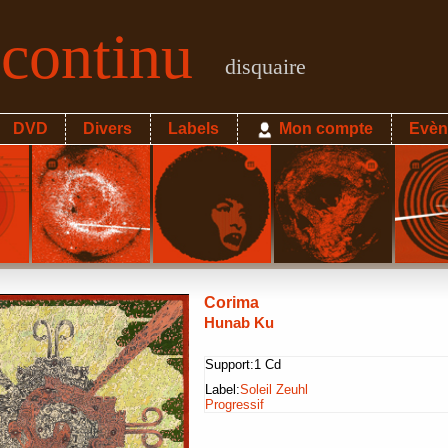
econtinu
disquaire
DVD
Divers
Labels
Mon compte
Evèn
Corima
Hunab Ku
Support:
1 Cd
Label:
Soleil Zeuhl
Progressif