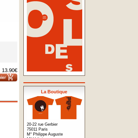
13.90€
add_shopping_cart
nier
La Boutique
20-22 rue Gerbier
75011 Paris
M° Philippe Auguste