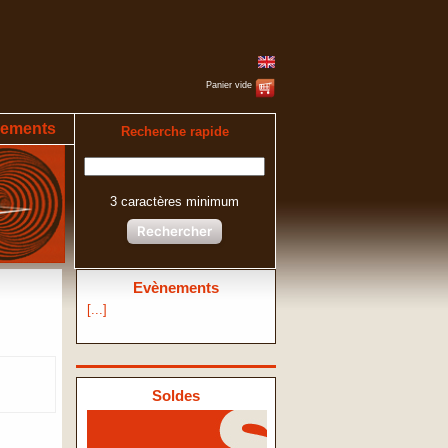
Panier vide
ements
Recherche rapide
3 caractères minimum
Rechercher
Evènements
[...]
Soldes