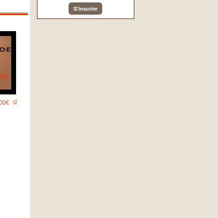
S'inscrire
00€
🛒