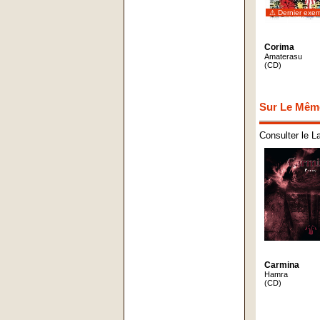
⚠ Dernier exem
Corima
Amaterasu
(CD)
Sur Le Mêm
Consulter le L
Carmina
Hamra
(CD)