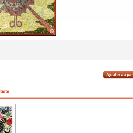
zoom_in
Ajouter au pa
iste