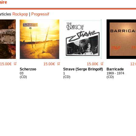
aire
articles
Rockpop
|
Progressif
15.00€
🛒
15.00€
🛒
15.00€
🛒
12.
Scherzoo
Strave (Serge Bringolf)
Barricade
03
1
1969 - 1974
(CD)
(CD)
(CD)