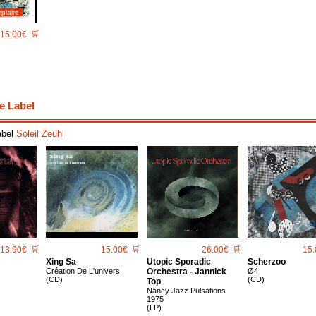
plaire
15.00€
🛒
e Label
abel
Soleil Zeuhl
13.90€
🛒
15.00€
🛒
26.00€
🛒
15.
Xing Sa
Utopic Sporadic
Scherzoo
Création De L'univers
Orchestra - Jannick
Ø4
(CD)
(CD)
Top
Nancy Jazz Pulsations
1975
(LP)