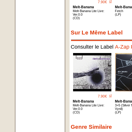
7.90€
🛒
Melt-Banana
Melt-Ban
Melt-Banana Lite Live:
Fetch
Ver.0.0
(LP)
(CD)
Sur Le Même Label
Consulter le Label
A-Zap 
7.90€
🛒
Melt-Banana
Melt-Ban
Melt-Banana Lite Live:
3+5 (Silver 
Ver.0.0
Vynil)
(CD)
(LP)
Genre Similaire