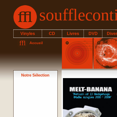
soufflecon
Vinyles
CD
Livres
DVD
Dive
Accueil
Notre Sélection