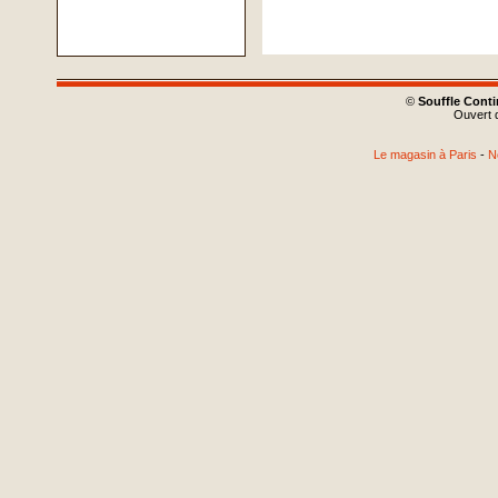
©
Souffle Cont
Ouvert d
Le magasin à Paris
-
N