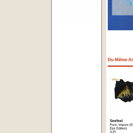
Du Même Art
Seefeel
Pure, Impure (
Eps Edition)
(LP)