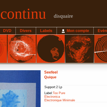
econtinu
disquaire
DVD
Divers
Labels
Mon compte
Evèn
Seefeel
Quique
Support:
2 Lp
Label:
Too Pure
Electronica
Electronique Minimale