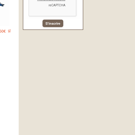
S'inscrire
50€
🛒