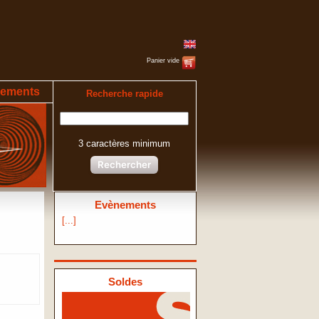
Panier vide
ements
Recherche rapide
3 caractères minimum
Rechercher
Evènements
[...]
Soldes