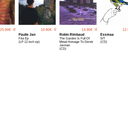
25.90€
🛒
10.90€
🛒
14.90€
🛒
12.
Paulie Jan
Robin Rimbaud
Essmaa
Fëa Ep
The Garden Is Full Of
S/T
(LP 12 inch ep)
Metal Homage To Derek
(CD)
Jarman
(CD)