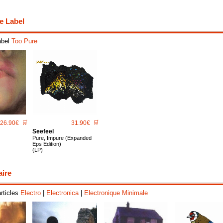
e Label
abel
Too Pure
26.90€
🛒
31.90€
🛒
Seefeel
Pure, Impure (Expanded
Eps Edition)
(LP)
aire
articles
Electro
|
Electronica
|
Electronique Minimale