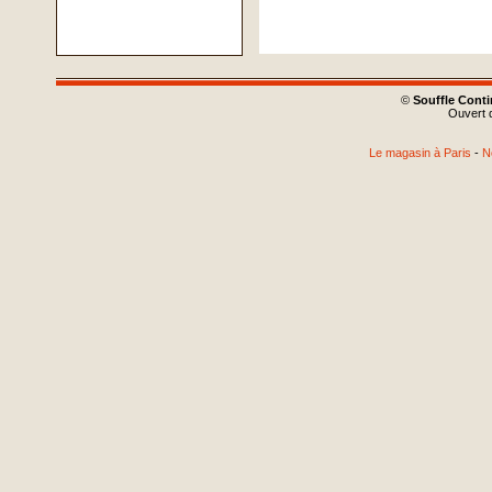
©
Souffle Cont
Ouvert d
Le magasin à Paris
-
N