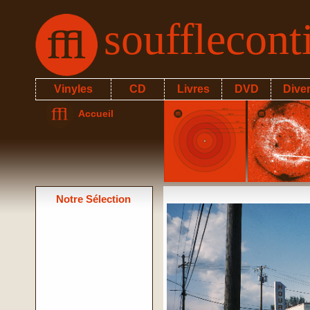
soufflecon
Vinyles
CD
Livres
DVD
Dive
Accueil
Notre Sélection