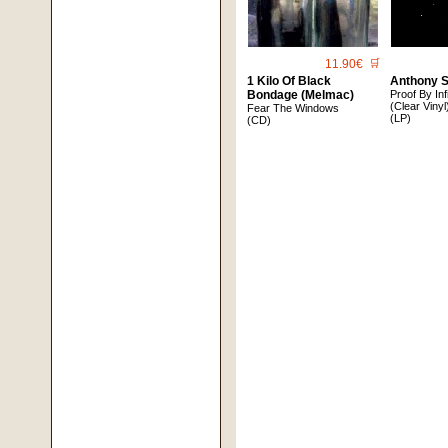
11.90€
🛒
1 Kilo Of Black
Anthony 
Bondage (Melmac)
Proof By In
(Clear Vinyl
Fear The Windows
(LP)
(CD)