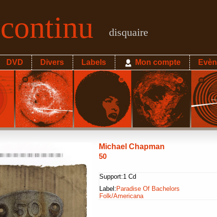
econtinu
disquaire
DVD
Divers
Labels
Mon compte
Evèn
Michael Chapman
50
Support:
1 Cd
Label:
Paradise Of Bachelors
Folk/Americana