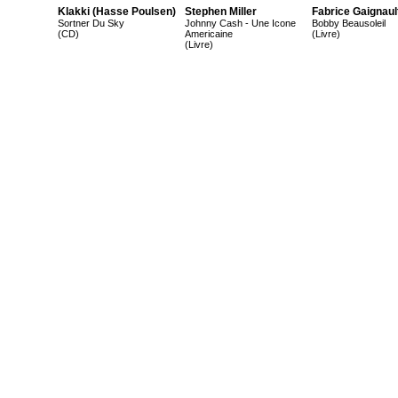
Klakki (Hasse Poulsen)
Stephen Miller
Fabrice Gaignaul
Sortner Du Sky
Johnny Cash - Une Icone
Bobby Beausoleil
(CD)
Americaine
(Livre)
(Livre)