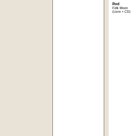
Red
Felk Moon
(Livre + CD)