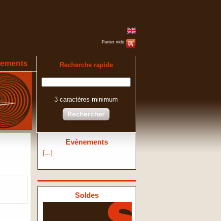
Panier vide
ements
Recherche rapide
3 caractères minimum
Rechercher
Evènements
[...]
Soldes