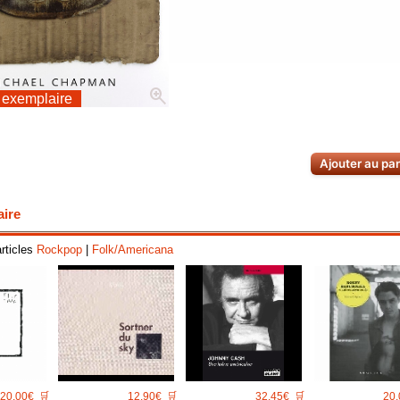
zoom_in
 exemplaire
Ajouter au pa
aire
articles
Rockpop
|
Folk/Americana
20.00€
🛒
12.90€
🛒
32.45€
🛒
20.