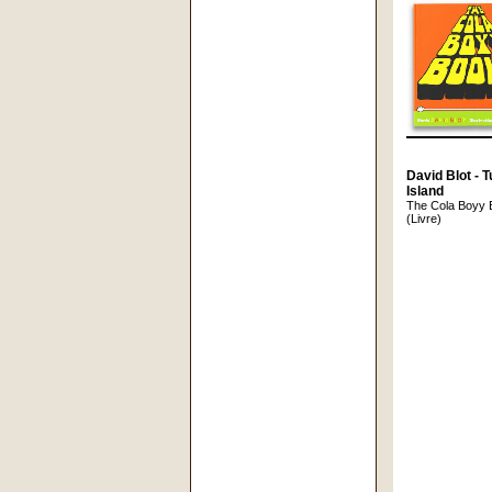
David Blot - 
Island
The Cola Boyy 
(Livre)