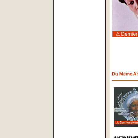
⚠ Dernier
Du Même Art
⚠ Dernier exem
Aretha Frankl