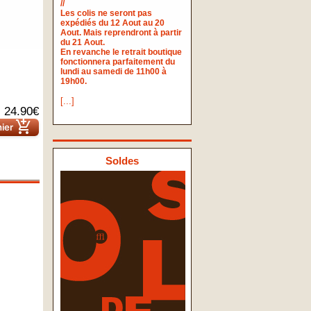
//
Les colis ne seront pas
expédiés du 12 Aout au 20
Aout. Mais reprendront à partir
du 21 Aout.
En revanche le retrait boutique
fonctionnera parfaitement du
lundi au samedi de 11h00 à
19h00.
[...]
24.90€
add_shopping_cart
nier
Soldes