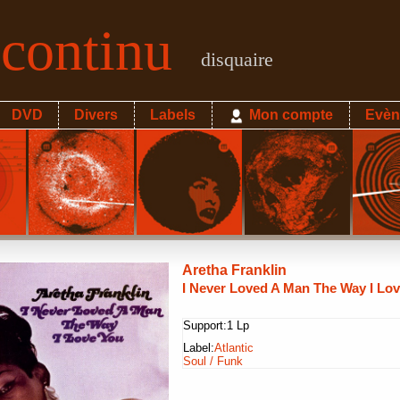
econtinu
disquaire
DVD
Divers
Labels
Mon compte
Evèn
Aretha Franklin
I Never Loved A Man The Way I Lo
Support:
1 Lp
Label:
Atlantic
Soul / Funk