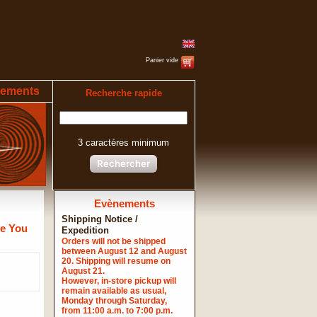
Panier vide
ements
Recherche rapide
3 caractères minimum
Rechercher
Evènements
Shipping Notice /
ve You
Expedition
Orders will not be shipped
between August 12 and August
20. Shipping will resume on
August 21.
However, in-store pickup will
remain available as usual,
Monday through Saturday,
from 11:00 a.m. to 7:00 p.m.