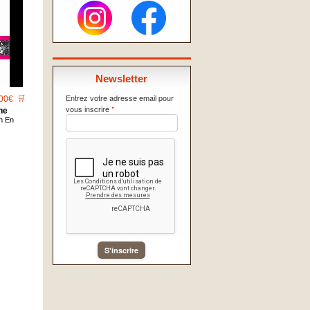
Newsletter
Entrez votre adresse email pour
00€
🛒
vous inscrire
*
ne
n En
S'inscrire