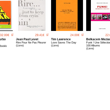
32.00€
🛒
29.41€
🛒
24.00€
🛒
22.
Turbo
Jean Paul Levet
Tim Lawrence
Belkacem Mezia
Rire Pour Ne Pas Pleurer
Love Saves The Day
Funk ! Une Sélectio
(Livre)
(Livre)
100 Albums
Bookk
(Livre)