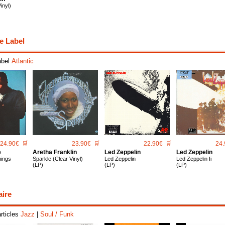
inyl)
e Label
abel
Atlantic
24.90€
🛒
23.90€
🛒
22.90€
🛒
24.
e
Aretha Franklin
Led Zeppelin
Led Zeppelin
hings
Sparkle (Clear Vinyl)
Led Zeppelin
Led Zeppelin Ii
(LP)
(LP)
(LP)
aire
articles
Jazz
|
Soul / Funk