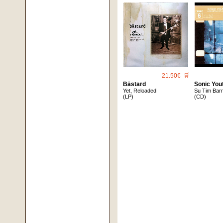
21.50€
🛒
Bästard
Sonic You
Yet, Reloaded
Su Tim Bar
(LP)
(CD)