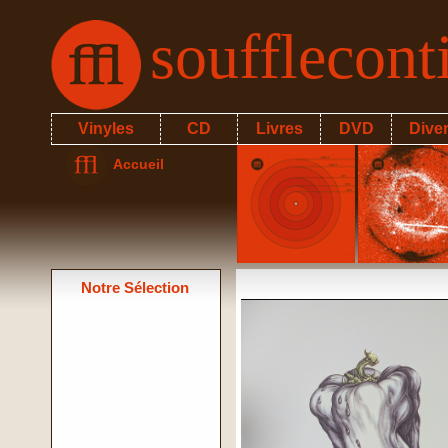
soufflecon
Vinyles
CD
Livres
DVD
Dive
Accueil
Notre Sélection