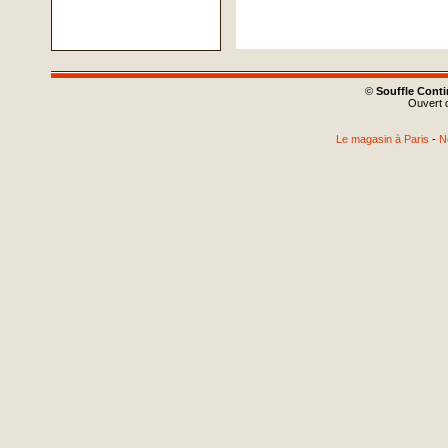
©
Souffle Cont
Ouvert d
Le magasin à Paris
-
N