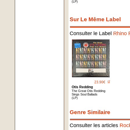
(LP)
Sur Le Même Label
Consulter le Label
Rhino 
23.90€
🛒
Otis Redding
The Great Otis Redding
Sings Soul Ballads
(LP)
Genre Similaire
Consulter les articles
Roc