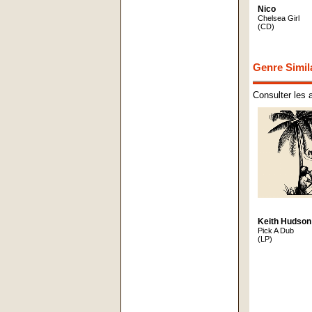
Nico
Chelsea Girl
(CD)
Genre Simil
Consulter les 
Keith Hudson
Pick A Dub
(LP)