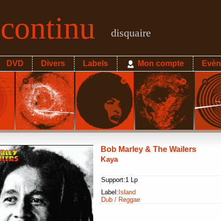
econtinu
disquaire
DVD
Divers
Labels
Mon compte
Evèn
Bob Marley & The Wailers
Kaya
Support:
1 Lp
Label:
Island
Dub / Reggae