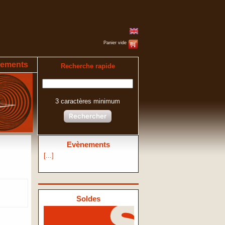
Panier vide
ements
Recherche rapide
3 caractères minimum
Rechercher
Evènements
[...]
Soldes