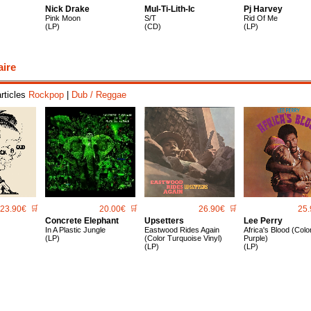
Nick Drake
Mul-Ti-Lith-Ic
Pj Harvey
Pink Moon
S/T
Rid Of Me
(LP)
(CD)
(LP)
aire
articles
Rockpop
|
Dub / Reggae
23.90€
🛒
20.00€
🛒
26.90€
🛒
25.
Concrete Elephant
Upsetters
Lee Perry
In A Plastic Jungle
Eastwood Rides Again
Africa's Blood (Color
(LP)
(Color Turquoise Vinyl)
Purple)
(LP)
(LP)