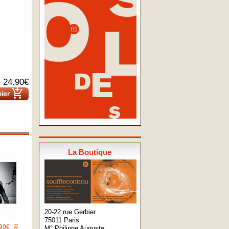
24.90€
add_shopping_cart
nier
La Boutique
20-22 rue Gerbier
75011 Paris
90€
🛒
M° Philippe Auguste