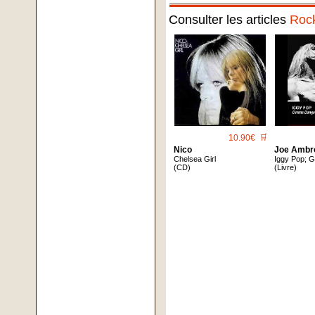
Consulter les articles
Roc
10.90€
🛒
Nico
Joe Ambr
Chelsea Girl
Iggy Pop; 
(CD)
(Livre)