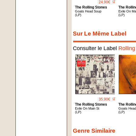
24.90€
🛒
The Rolling Stones
The Rolli
Goats Head Soup
Exile On Ma
(LP)
(LP)
Sur Le Même Label
Consulter le Label
Rollin
35.90€
🛒
The Rolling Stones
The Rolli
Exile On Main St
Goats Hea
(LP)
(LP)
Genre Similaire