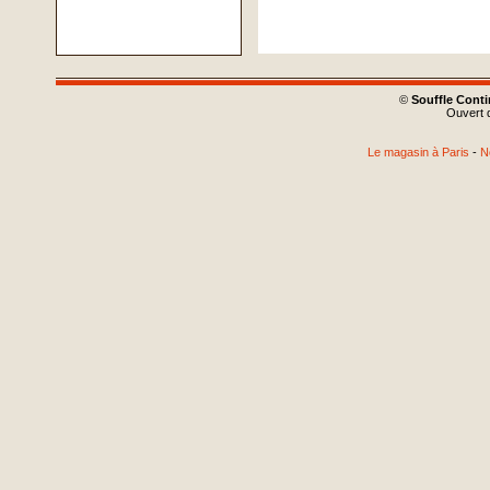
©
Souffle Cont
Ouvert d
Le magasin à Paris
-
N