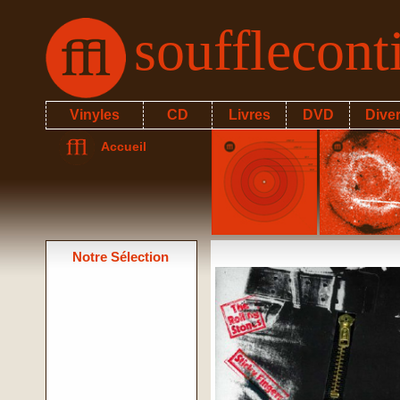
soufflecon
Vinyles
CD
Livres
DVD
Dive
Accueil
Notre Sélection