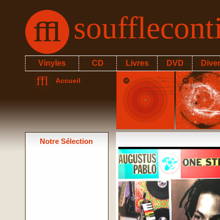
soufflecon
Vinyles
CD
Livres
DVD
Dive
Accueil
Notre Sélection