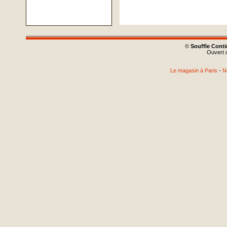
©
Souffle Cont
Ouvert d
Le magasin à Paris
-
N