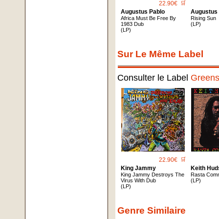
22.90€
🛒
Augustus Pablo
Augustus
Africa Must Be Free By
Rising Sun
1983 Dub
(LP)
(LP)
Sur Le Même Label
Consulter le Label
Greens
22.90€
🛒
King Jammy
Keith Hu
King Jammy Destroys The
Rasta Comm
Virus With Dub
(LP)
(LP)
Genre Similaire