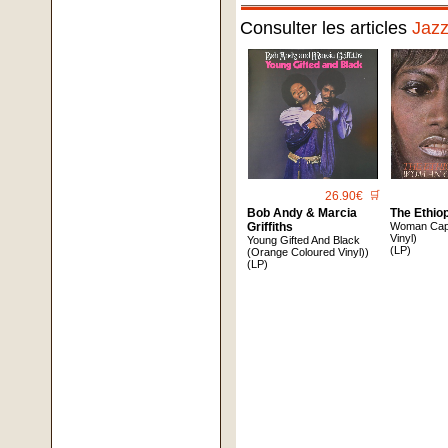
Consulter les articles
Jaz
26.90€
🛒
Bob Andy & Marcia
The Ethio
Griffiths
Woman Cap
Vinyl)
Young Gifted And Black
(LP)
(Orange Coloured Vinyl))
(LP)