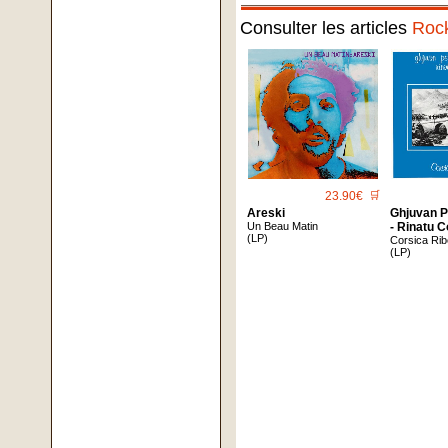
Consulter les articles
Roc
23.90€
🛒
Areski
Ghjuvan P
Un Beau Matin
- Rinatu C
(LP)
Corsica Rib
(LP)