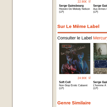
22.90€
🛒
Serge Gainsbourg
Serge Ga
Histoire De Melody Nelson
Aux Armes 
(LP)
(LP)
Sur Le Même Label
Consulter le Label
Mercur
24.90€
🛒
Soft Cell
Serge Ga
Non-Stop Erotic Cabaret
L'homme À 
(LP)
(LP)
Genre Similaire