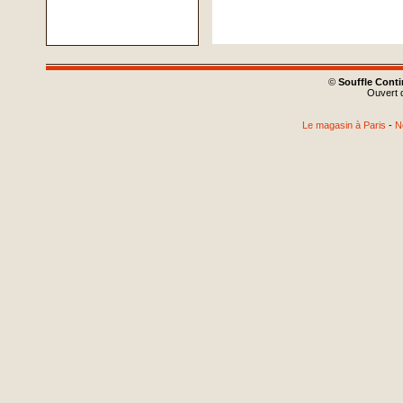
©
Souffle Cont
Ouvert d
Le magasin à Paris
-
N