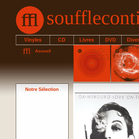
soufflecon
Vinyles
CD
Livres
DVD
Dive
Accueil
Notre Sélection