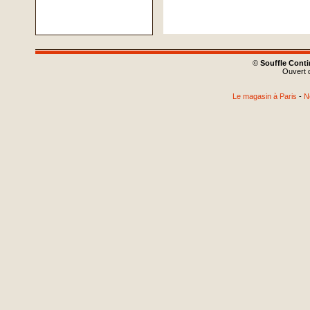
©
Souffle Cont
Ouvert d
Le magasin à Paris
-
N