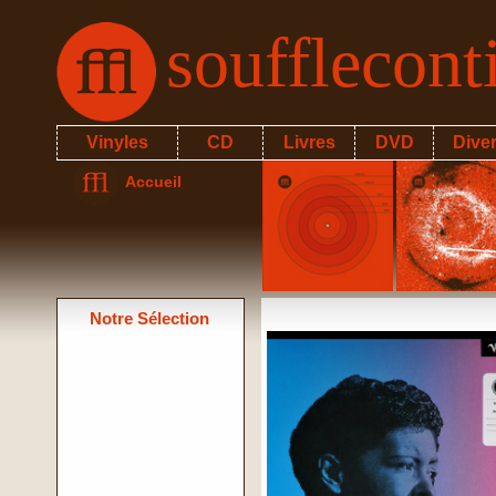
soufflecon
Vinyles
CD
Livres
DVD
Dive
Accueil
Notre Sélection