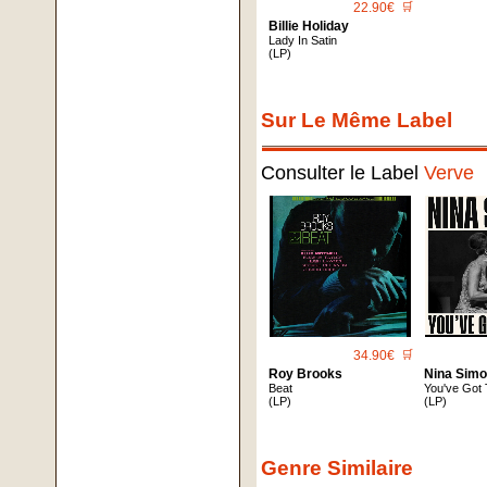
22.90€
🛒
Billie Holiday
Lady In Satin
(LP)
Sur Le Même Label
Consulter le Label
Verve
34.90€
🛒
Roy Brooks
Nina Sim
Beat
You've Got 
(LP)
(LP)
Genre Similaire