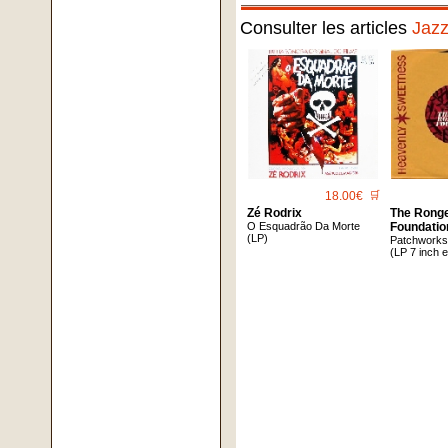
Consulter les articles
Jaz
18.00€
🛒
Zé Rodrix
The Rong
O Esquadrão Da Morte
Foundatio
(LP)
Patchwork
(LP 7 inch 