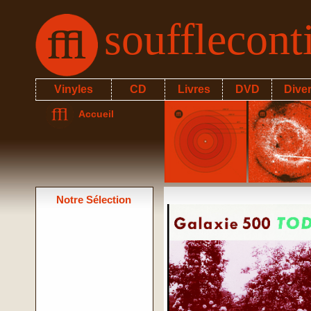
soufflecon
Vinyles
CD
Livres
DVD
Dive
Accueil
Notre Sélection