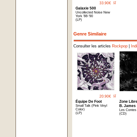
33.90€
🛒
Galaxie 500
Uncollected Noise New
York ’88-’90
(LP)
Genre Similaire
Consulter les articles
Rockpop
|
Ind
20.90€
🛒
Équipe De Foot
Zone Libr
Small Talk (Pink Vinyl
B. James
Color)
Les Contes
(LP)
(CD)