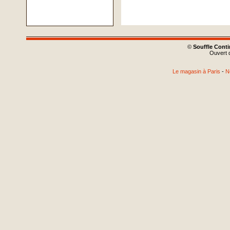
©
Souffle Cont
Ouvert d
Le magasin à Paris
-
N