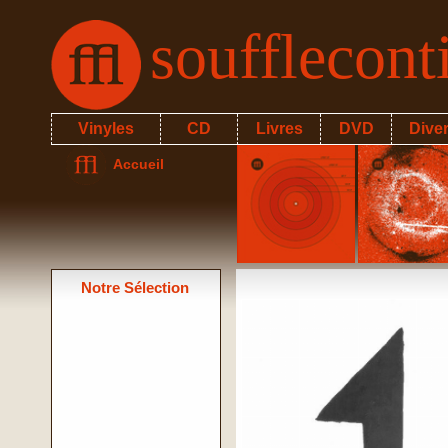
soufflecon
Vinyles
CD
Livres
DVD
Dive
Accueil
Notre Sélection