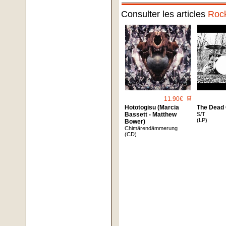
Consulter les articles
Roc
11.90€
🛒
Hototogisu (Marcia
The Dead
Bassett - Matthew
S/T
(LP)
Bower)
Chimärendämmerung
(CD)