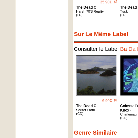
35.90€
🛒
The Dead C
The Dead
Harsh 70'S Reality
Tusk
(LP)
(LP)
Sur Le Même Label
Consulter le Label
Ba Da 
6.90€
🛒
The Dead C
Colossal 
Secret Earth
Knox)
(CD)
Charlemagn
(CD)
Genre Similaire