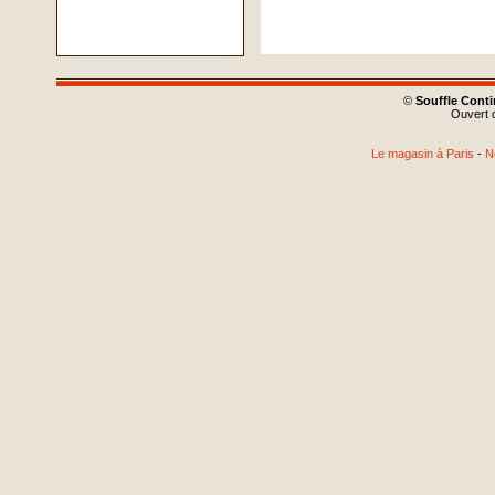
©
Souffle Cont
Ouvert d
Le magasin à Paris
-
N