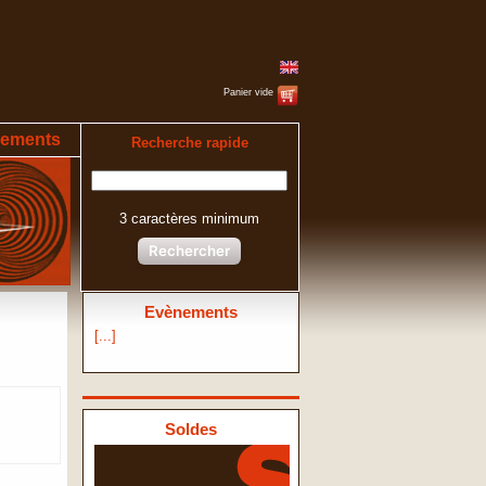
Panier vide
ements
Recherche rapide
3 caractères minimum
Rechercher
Evènements
[...]
Soldes