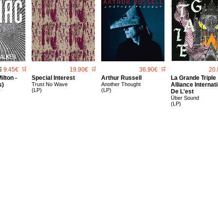
€
9.45€
🛒
19.90€
🛒
36.90€
🛒
20.
ilton -
Special Interest
Arthur Russell
La Grande Triple
s)
Trust No Wave
Another Thought
Alliance Internat
(LP)
(LP)
r
De L'est
Über Sound
(LP)