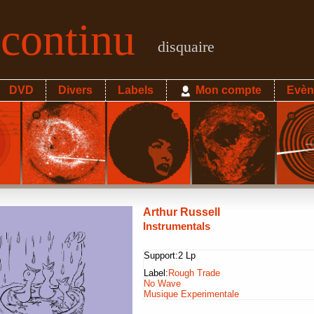
econtinu
disquaire
DVD
Divers
Labels
Mon compte
Evèn
Arthur Russell
Instrumentals
Support:
2 Lp
Label:
Rough Trade
No Wave
Musique Experimentale