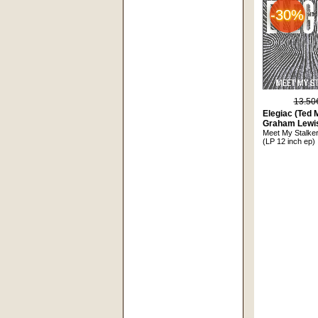
-30%
13.50
Elegiac (Ted M
Graham Lewi
Meet My Stalke
(LP 12 inch ep)