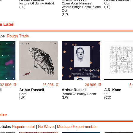
Picture Of Bunny Rabbit
Open Vocal Phrases
Corn
(LP)
Where Songs Come In And
(LP)
Out
(LP)
e Label
abel
Rough Trade
32.00€
🛒
26.90€
🛒
26.90€
🛒
6.
l
Arthur Russell
Arthur Russell
A.r. Kane
Corn
Picture Of Bunny Rabbit
"I"
(LP)
(LP)
(CD)
aire
articles
Experimental
|
No Wave
|
Musique Experimentale