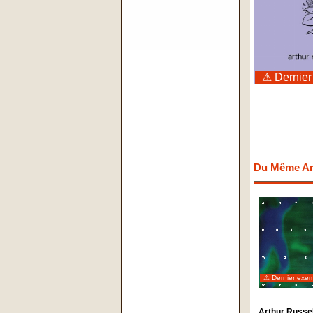
⚠ Dernier
Du Même Art
⚠ Dernier exem
Arthur Russel