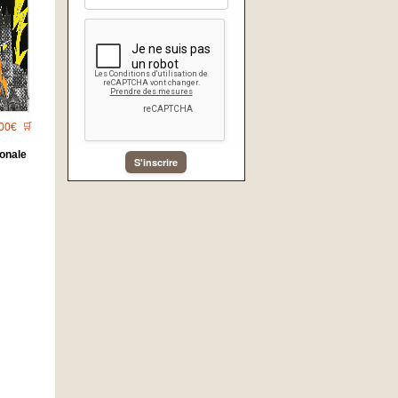
00€
🛒
ionale
S'inscrire