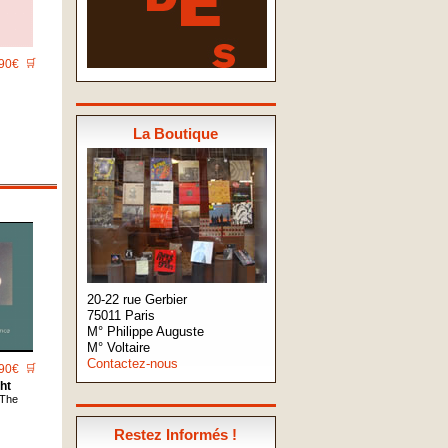
90€
🛒
La Boutique
20-22 rue Gerbier
75011 Paris
M° Philippe Auguste
M° Voltaire
Contactez-nous
90€
🛒
ht
 The
Restez Informés !