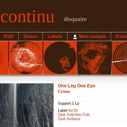
econtinu
disquaire
DVD
Divers
Labels
Mon compte
Evèn
One Leg One Eye
Crone
Support:
1 Lp
Label:
Ad 93
Dark Folk/Neo Folk
Dark Ambient