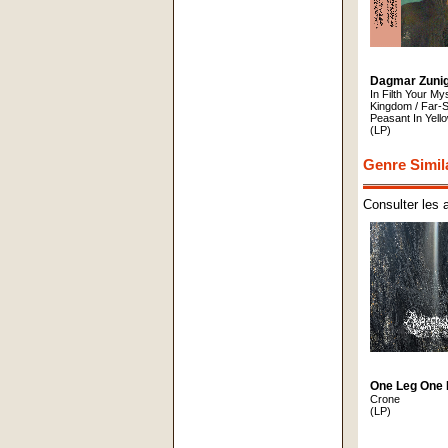
Dagmar Zuni
In Filth Your My
Kingdom / Far-S
Peasant In Yell
(LP)
Genre Simil
Consulter les 
One Leg One 
Crone
(LP)