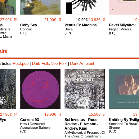
27.90€
🛒
21.00€
🛒
19.90€
13.93€
🛒
19.
ga
Coby Sey
Venus Ex Machina
Pavel Milyakov
stery Is
Conduit
Doxa
Project Mirrors
mile
(LP)
(LP)
(LP)
ow Music
aire
articles
Rockpop
|
Dark Folk/Neo Folk
|
Dark Ambient
27.90€
🛒
19.90€
🛒
15.50€
🛒
13.
Eye
Current 93
Sol Invictus - Rose
Knitting By Twilig
How I Devoured
Rovine - E Amanti -
Someone To Break
Apocalypse Balloon
Silence
Andrew King
(CD)
(CD)
A Mythological Prospect Of
The Cities Of Londinium