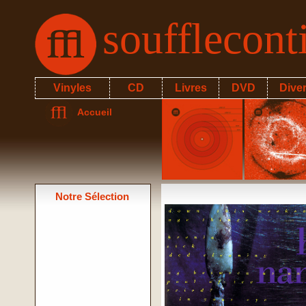
soufflecon
Vinyles
CD
Livres
DVD
Dive
Accueil
Notre Sélection