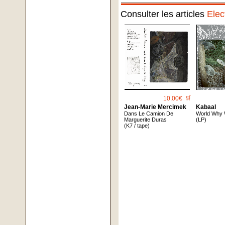
Consulter les articles
Elec
10.00€
🛒
Jean-Marie Mercimek
Kabaal
Dans Le Camion De
World Why
Marguerite Duras
(LP)
(K7 / tape)