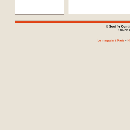
©
Souffle Cont
Ouvert d
Le magasin à Paris
-
N