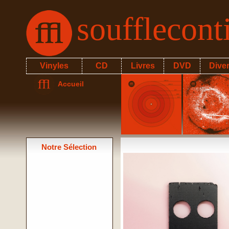
soufflecon
Vinyles
CD
Livres
DVD
Dive
Accueil
Notre Sélection