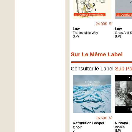
⚠ Dernier exemplaire
⚠ Dernier 
24.90€
🛒
Low
Low
The Invisible Way
Ones And S
(LP)
(LP)
Sur Le Même Label
Consulter le Label
Sub P
16.50€
🛒
Retribution Gospel
Nirvana
Choir
Bleach
(LP)
2