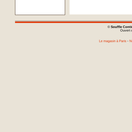
©
Souffle Cont
Ouvert d
Le magasin à Paris
-
N