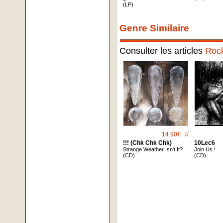
(LP)
Genre Similaire
Consulter les articles
Roc
14.90€
🛒
!!! (Chk Chk Chk)
10Lec6
Strange Weather Isn't It?
Join Us !
(CD)
(CD)