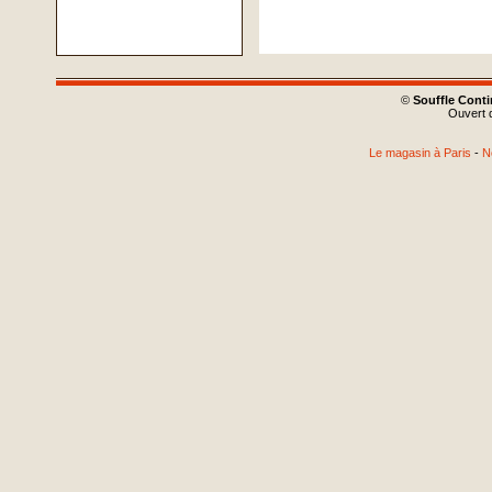
©
Souffle Cont
Ouvert d
Le magasin à Paris
-
N