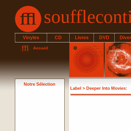
soufflecon
Vinyles
CD
Livres
DVD
Dive
Accueil
Notre Sélection
Label
> Deeper Into Movies: