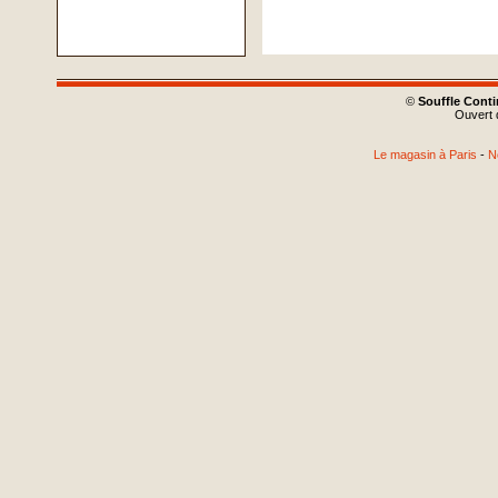
©
Souffle Cont
Ouvert d
Le magasin à Paris
-
N