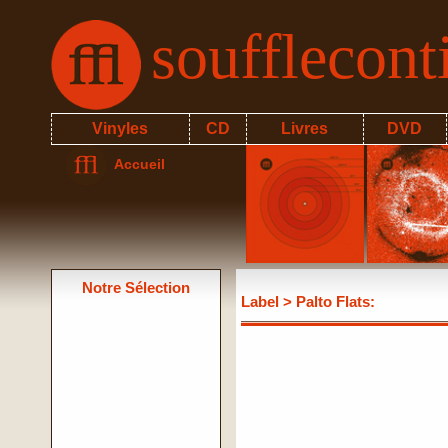
soufflecon
Vinyles
CD
Livres
DVD
Accueil
Notre Sélection
Label
> Palto Flats: