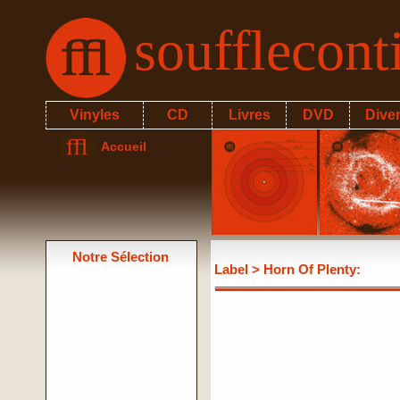
soufflecon
Vinyles
CD
Livres
DVD
Dive
Accueil
Notre Sélection
Label
> Horn Of Plenty: