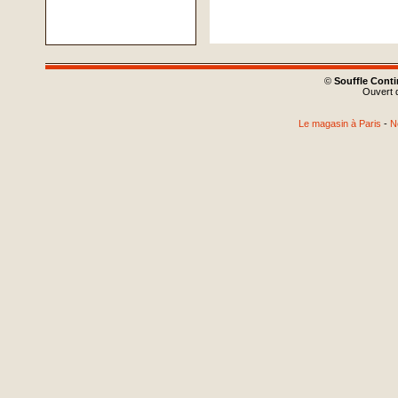
©
Souffle Cont
Ouvert d
Le magasin à Paris
-
N