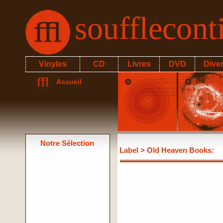
soufflecon
Vinyles
CD
Livres
DVD
Dive
Accueil
Notre Sélection
Label
> Old Heaven Books: