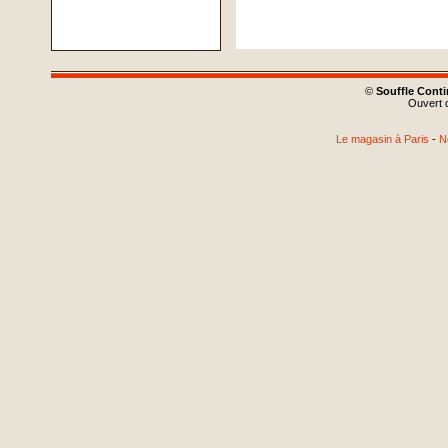
©
Souffle Cont
Ouvert d
Le magasin à Paris
-
N