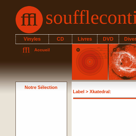
soufflecon
Vinyles
CD
Livres
DVD
Dive
Accueil
Notre Sélection
Label
> Xkatedral: