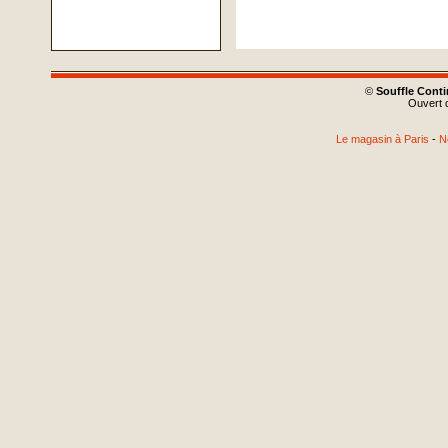
©
Souffle Cont
Ouvert d
Le magasin à Paris
-
N