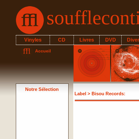
soufflecon
Vinyles
CD
Livres
DVD
Dive
Accueil
Notre Sélection
Label
> Bisou Records: