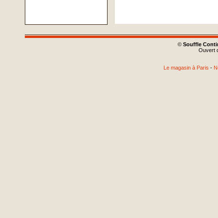
©
Souffle Cont
Ouvert d
Le magasin à Paris
-
N