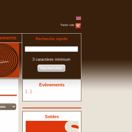
Panier vide
ements
Recherche rapide
3 caractères minimum
Rechercher
Evènements
[...]
Soldes