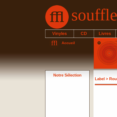
souffl
Vinyles
CD
Livres
Accueil
Notre Sélection
Label
> Rou