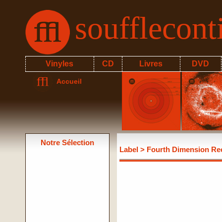
soufflecon
Vinyles
CD
Livres
DVD
Accueil
Notre Sélection
Label
> Fourth Dimension Re