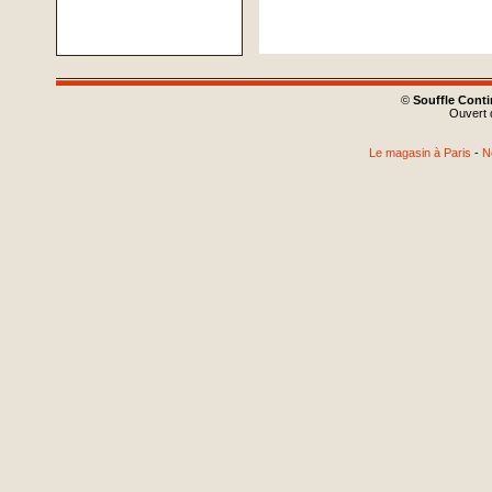
©
Souffle Cont
Ouvert d
Le magasin à Paris
-
N