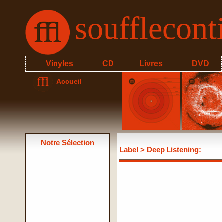
soufflecon
Vinyles
CD
Livres
DVD
Accueil
Notre Sélection
Label
> Deep Listening: