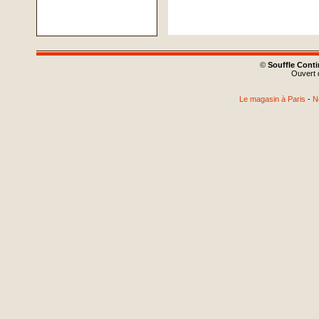
©
Souffle Cont
Ouvert d
Le magasin à Paris
-
N