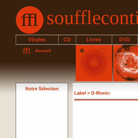
soufflecon
Vinyles
CD
Livres
DVD
Accueil
Notre Sélection
Label
> D-Monic: