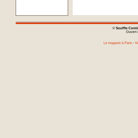
©
Souffle Cont
Ouvert d
Le magasin à Paris
-
N