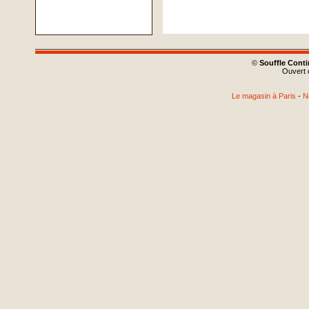
©
Souffle Cont
Ouvert d
Le magasin à Paris
-
N