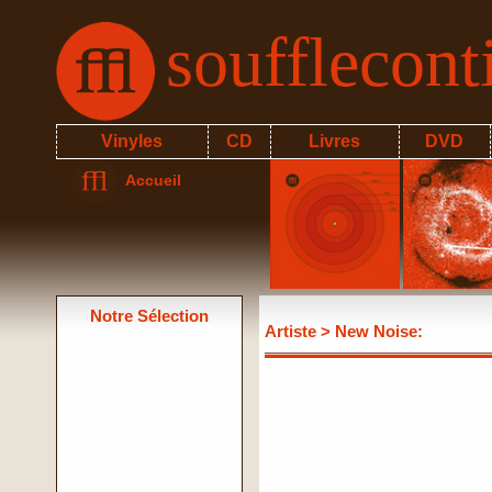
soufflecon
Vinyles
CD
Livres
DVD
Accueil
Notre Sélection
Artiste
> New Noise: