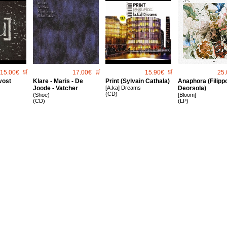
15.00€
🛒
17.00€
🛒
15.90€
🛒
25.
vost
Klare - Maris - De
Print (Sylvain Cathala)
Anaphora (Filipp
Joode - Vatcher
[A.ka] Dreams
Deorsola)
(CD)
(Shoe)
[Bloom]
(CD)
(LP)