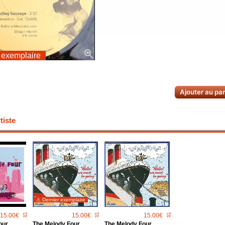
zoom_in
 exemplaire
Ajouter au pa
iste
⚠ Dernier exemplaire
15.00€
🛒
15.00€
🛒
15.00€
🛒
our
The Melody Four
The Melody Four