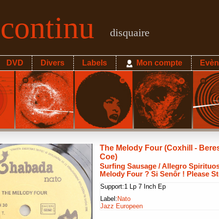
econtinu
disquaire
DVD
Divers
Labels
Mon compte
Evèn
The Melody Four (Coxhill - Beres
Coe)
Surfing Sausage / Allegro Spirituos
Melody Four ? Si Senôr ! Please S
Support:
1 Lp 7 Inch Ep
Label:
Nato
Jazz Europeen