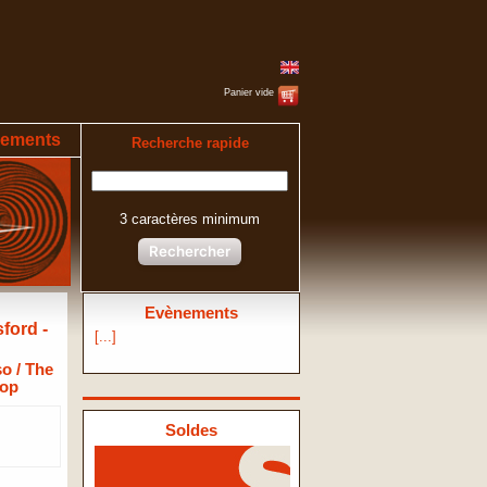
Panier vide
ements
Recherche rapide
3 caractères minimum
Rechercher
Evènements
ford -
[...]
o / The
top
Soldes