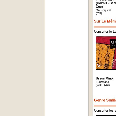
(Coxhill - Ber
Coe)
On Request
(CD)
Sur Le Mêm
Consulter le L
Ursus Minor
Zugzwang
(CD+Livre)
Genre Simil
Consulter les 