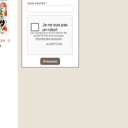
vous inscrire
*
00€
🛒
o
S'inscrire