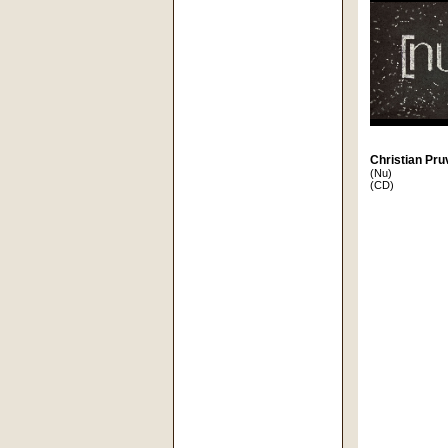
Christian Pru
(Nu)
(CD)