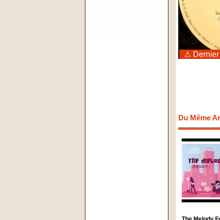
⚠ Dernier
Du Même Art
The Melody F