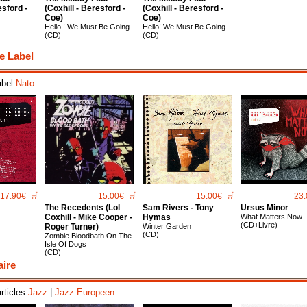
esford -
(Coxhill - Beresford -
(Coxhill - Beresford -
Coe)
Coe)
Hello ! We Must Be Going
Hello! We Must Be Going
(CD)
(CD)
e Label
abel
Nato
17.90€
🛒
15.00€
🛒
15.00€
🛒
23.
The Recedents (Lol
Sam Rivers - Tony
Ursus Minor
Coxhill - Mike Cooper -
Hymas
What Matters Now
(CD+Livre)
Roger Turner)
Winter Garden
(CD)
Zombie Bloodbath On The
Isle Of Dogs
(CD)
aire
articles
Jazz
|
Jazz Europeen