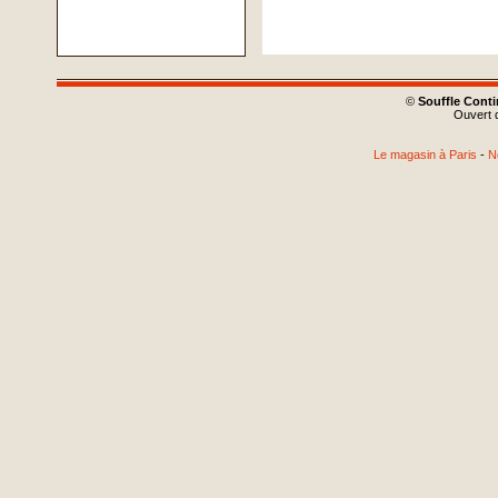
©
Souffle Cont
Ouvert d
Le magasin à Paris
-
N