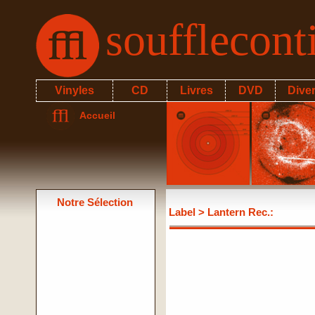
soufflecon
Vinyles
CD
Livres
DVD
Dive
Accueil
Notre Sélection
Label
> Lantern Rec.: